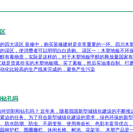
区
塑地板的四大误区 装修中，购买装修建材是非常重要的一环。四川
的误区，使消费者可以明明白白选购。 误区一：木塑地板不环
醇有毒物质，实际是这样的，对于木塑地板甲醇的释放量国家有
它就是货真价实的木塑地板哦。买了素板，然后买油漆自制、打
动化比较高的生产线来完成的，避免产生污染
和钻孔吗
道木塑如何切割和钻孔吗？ 近年来，随着我国新型城镇化建设的不
紧迫的任务。为了符合新型城镇化建设的需求，绿色环保的新型
、防水防潮、防虫、不易变形、使用寿命长、色彩丰富等优点，逐
园林护栏、围圃栅栏、休闲长椅、树池、花架等。 木塑产品是