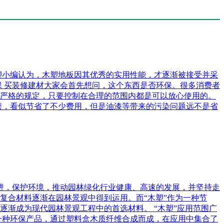
木塑小编认为，木塑地板因其优秀的实用性能，才逐渐被接受并采
保 买装修建材大家会首先想问，这个东西是否环保。很多消费者
严格的规定，只要控制在合理的范围内都是可以放心使用的。
磨，看似节省了不少费用，但是油漆等带来的污染问题远不是省
断推进，保护环境，推动园林绿化行业健康、高速的发展，并坚持走
复合材料逐渐在园林景观中得到运用。而“木塑”作为一种节
渐成为现代园林景观工程中的首选材料。 “木塑”应用范围广
一种环保产品，通过塑料盒木质纤维合成而成，在应用中集合了