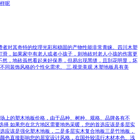
样呢
,消费者对其奇特的纹理光彩和稳固的产物性能非常青睐。四川木塑
易打滑，如果家中有老人或者小孩子，则地砖对老人小孩的伤害更
实不然，地砖虽然看起来好保养，但易出现黑缝，且刮花明显，坏
同装饰风格的个性化需求。 三.视觉美观 木塑地板具有美
板市场上的塑木地板价格，由于品种、树种、规格、品牌各有不
选择 如果您在北方地区需要地热采暖，您的首选应该是多层实
选应该是强化塑木地板，二是多层实木复合地板三是竹地板，
的颜色直接影响您的居室设计风格，在国外较流行木材本色、浅