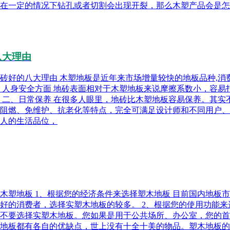
在一定的情况下钻孔或者切割会出现开裂，那么木塑产品会是怎
八大理由
板比地砖好的八大理由 木塑地板是近年来市场增量较快的地板品种
、人身安全方面 地砖表面相对于木塑地板来说摩擦系数小，容
 二、日常保养 在很多人眼里，地砖比木塑地板容易保养。其
阻燃、免维护、抗老化等特点，完全可满足设计师和不同用户、不
人的生活品位，
确选购木塑地板 1、根据您的经济条件来选择塑木地板 目前国内地
好的消费者，选择实塑木地板的较多。 2、根据您的使用功能来
不要选择实塑木地板。您如果是用于公共场所、办公室，您的首
塑木地板都有各自的优缺点，世上没有十全十美的物品。塑木地板