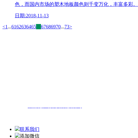
色，而国内市场的塑木地板颜色则千变万化，丰富多彩。
日期:2018-11-13
<
1
...
61
62
63
64
65
66
67
68
69
70
...
73
>
成都木塑地板厂家
联系人：田经理 手机：18628109743
QQ邮箱：838779353@qq.com
公司网站：www.cdmusudiban.com
技术支持：
成都德汇缘网络科技公司
联系我们
添加微信