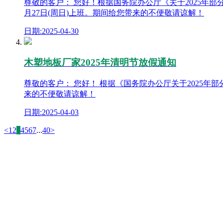
尊敬的客户： 您好！根据国务院办公厅《关于2025年部分
月27日(周日)上班。期间给您带来的不便敬请谅解！
日期:2025-04-30
木塑地板厂家2025年清明节放假通知
尊敬的客户： 您好！ 根据《国务院办公厅关于2025年
来的不便敬请谅解！
日期:2025-04-03
<
1
2
3
4
5
6
7
...
40
>
成都木塑地板厂家
联系人：田经理 手机：18628109743
QQ邮箱：838779353@qq.com