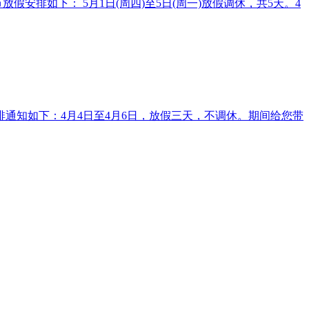
安排如下： 5月1日(周四)至5日(周一)放假调休，共5天。4
安排通知如下：4月4日至4月6日，放假三天，不调休。期间给您带
【扫一扫，关注我】