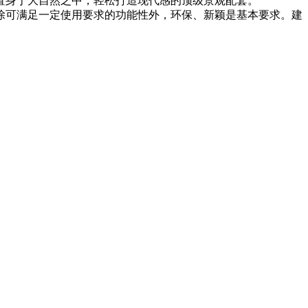
置身于大自然之中，轻松打造现代感的顶级景观配套。
除可满足一定使用要求的功能性外，环保、新颖是基本要求。建
【扫一扫，关注我】