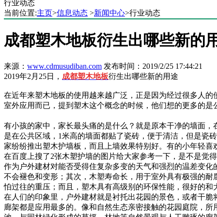
行业动态
当前位置:
主页
>
信息动态
>
新闻中心
>行业动态
成都塑木地板衍生出哪些新的
来源：
www.cdmusudiban.com
发布时间：2019/2/25 17:44:21
2019年2月25日，
成都塑木地板
衍生出哪些新的用途
在近年来塑木地板的使用越来越广泛，正是因为经过很多人的
室外应用而已，提到塑木这个概念的时候，他们想的更多的是
有小孩的家中，家长最头痛的是什么？就是原本干净的墙面，
是在公共区域，1米高的墙面都贴了瓷砖，便于清洁，但是瓷
家纷纷推出塑木护墙板，而且上墙效果特别好。有的小年轻喜
在百度上搜了2张木塑护墙的图片给大家参考一下，是不是觉
作为户外建材对能否受得住复杂多变的天气和强烈的温差变化
不会褪色和变形；其次，木塑寿命长，用于室外具有极强的耐
怕过往的重压；而且，塑木具有高级别的环保性能，很好的和
在人们的印象里，户外建材就是衬托出花园的景色，或者干脆
廊架都是应用最多的。像和自然生态亲密接触的花园庭院，所