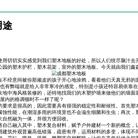
用途
使用切切实实感觉到我们塑木地板的好处，所以人们绞尽脑汁去
公园的塑木护栏，塑木花架，室外的塑木地板。今天就由我们鑫
在不经意间被你那顽皮的孩子开心地涂鸦，看着他们天真无邪的
砖也有弊端就是给人非常寒冷的感觉，特别是小孩还特容易依靠
欢地中海风格装修的，还特地找我们的木塑护墙来做他们的墙面
得屋内的格调顿时不一样了呢？
的要求是很高的，因此需要具有很强的稳定性和耐候性。首先塑
腐蚀性能，在潮湿多雨的环境里也不会滋生细菌和生虫；再次，
大自然融为一体，并很方便回收。
将自己融入其中，塑木复合材料，赋予户外建材一个新的概念，
用建筑外观普遍高低错落，疏密有序，运用材料的多变，体现不