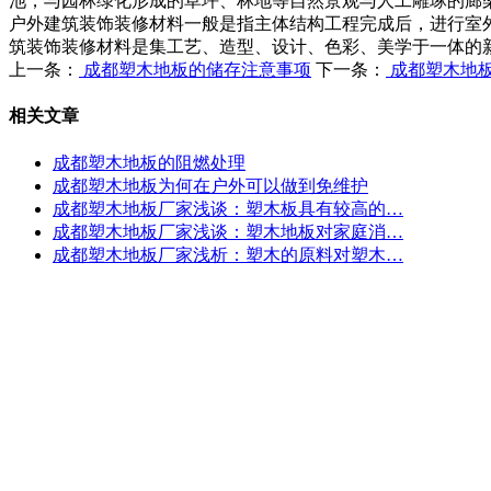
池，与园林绿化形成的草坪、林地等自然景观与人工雕琢的廊
户外建筑装饰装修材料一般是指主体结构工程完成后，进行室
筑装饰装修材料是集工艺、造型、设计、色彩、美学于一体的
上一条：
成都塑木地板的储存注意事项
下一条：
成都塑木地
相关文章
成都塑木地板的阻燃处理
成都塑木地板为何在户外可以做到免维护
成都塑木地板厂家浅谈：塑木板具有较高的…
成都塑木地板厂家浅谈：塑木地板对家庭消…
成都塑木地板厂家浅析：塑木的原料对塑木…
成都木塑地板厂家
联系人：田经理 手机：18628109743
QQ邮箱：838779353@qq.com